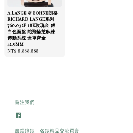
A.Lange & Sohne朗格
RICHARD LANGE系列
760.032F 18K玫瑰金 銀
白色面盤 陀飛輪芝麻練
傳動系統 盒單齊全
41.9mm
Regular
NT$ 8,888,888
price
關注我們
鑫鎂鐘錶 - 名錶精品交流買賣