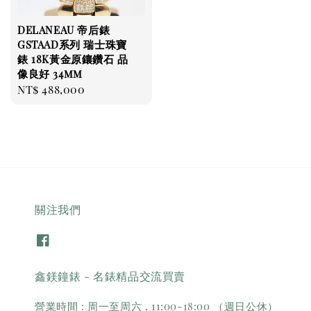
DELANEAU 帝后錶
GSTAAD系列 瑞士珠寶
錶 18K黃金原鑲鑽石 品
像良好 34mm
Regular
NT$ 488,000
price
關注我們
鑫鎂鐘錶 - 名錶精品交流買賣
營業時間 : 周一至周六 , 11:00-18:00 （週日公休）