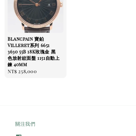
Blancpain 寶鉑
Villeret系列 6651
3630 55B 18K玫瑰金 黑
色放射紋面盤 1151自動上
鍊 40mm
Regular
NT$ 258,000
price
關注我們