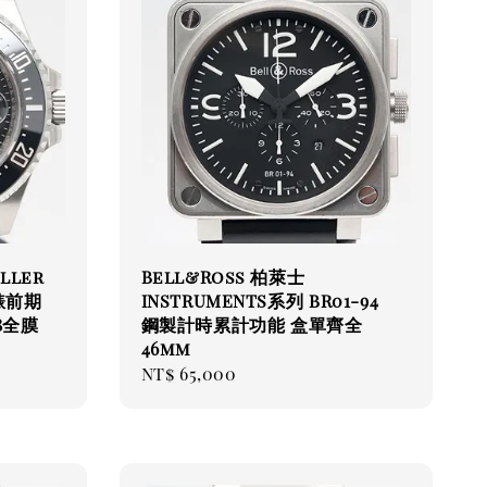
ller
Bell&Ross 柏萊士
水錶前期
INSTRUMENTS系列 BR01-94
8全膜
鋼製計時累計功能 盒單齊全
46mm
Regular
NT$ 65,000
price