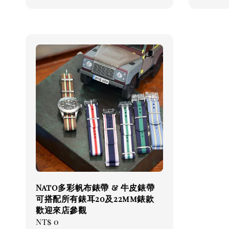
Nato多彩帆布錶帶 & 牛皮錶帶
可搭配所有錶耳20及22mm錶款
歡迎來店參觀
Regular
NT$ 0