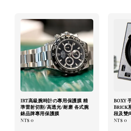
IRT高級腕時計の專用保護膜 精
BOXY
準雷射切割/高透光/耐磨 各式腕
Bric
錶品牌專用保護膜
段及雙
Regular
NT$ 0
Regul
NT$ 0
price
price