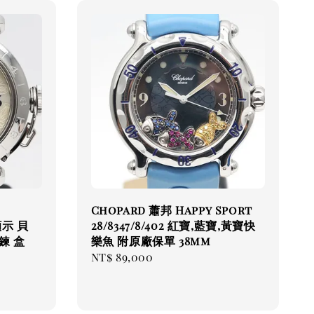
Chopard 蕭邦 Happy Sport
顯示 貝
28/8347/8/402 紅寶,藍寶,黃寶快
鍊 盒
樂魚 附原廠保單 38mm
Regular
NT$ 89,000
price