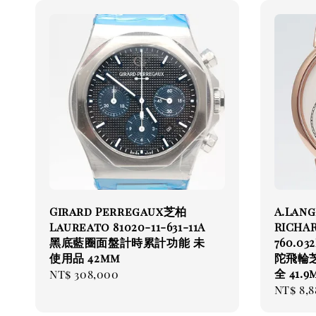
Girard Perregaux芝柏
A.Lan
Laureato 81020-11-631-11A
RICHA
黑底藍圈面盤計時累計功能 未
760.0
使用品 42mm
陀飛輪
全 41.9
Regular
NT$ 308,000
Regul
NT$ 8,8
price
price