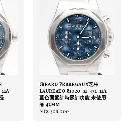
柏
Girard Perregaux芝柏
-11A
Laureato 81020-11-431-11A
品
藍色面盤計時累計功能 未使用
品 42mm
Regular
NT$ 308,000
price