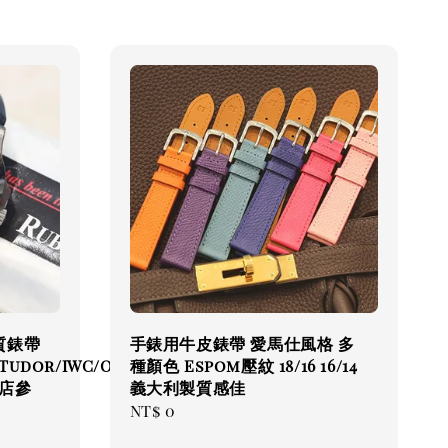
質錶帶
手錶用牛皮錶帶 愛馬仕風格 多
/Tudor/IWC/Omega/Breitling
種顏色 Espom壓紋 18/16 16/14
店參
義大利製質感佳
Regular
NT$ 0
price