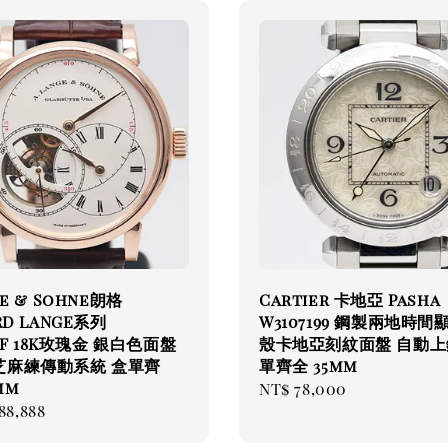
ge & Sohne朗格
Cartier 卡地亞 Pasha
RD LANGE系列
W3107199 鋼製兩地時間
32F 18K玫瑰金 銀白色面盤
殼卡地亞刻紋面盤 自動上
芝麻練傳動系統 盒單齊
單齊全 35mm
mm
Regular
NT$ 78,000
ar
88,888
price