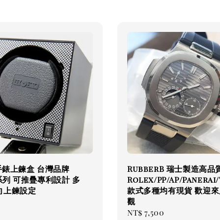
 手錶上鍊盒 台灣品牌
RubberB 瑞士製造高品
k系列 可推疊專利設計 多
Rolex/PP/AP/Panerai
向上鍊設定
款式多種均有現貨 歡迎來
觀
ar
Regular
NT$ 7,500