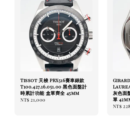
Tissot 天梭 PRX516賽車錶款
Girar
T100.427.16.051.00 黑色面盤計
Laurea
時累計功能 盒單齊全 45mm
灰色面盤
單 42m
Regular
NT$ 21,000
Regul
NT$ 22
price
price