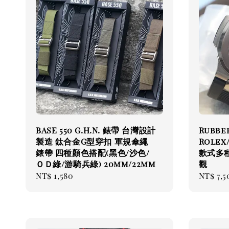
BASE 550 G.H.N. 錶帶 台灣設計
Rubb
製造 鈦合金G型穿扣 軍規傘繩
Rolex/
錶帶 四種顏色搭配(黑色/沙色/
款式多
ＯＤ綠/游騎兵綠) 20mm/22mm
觀
Regular
NT$ 1,580
Regul
NT$ 7,5
price
price