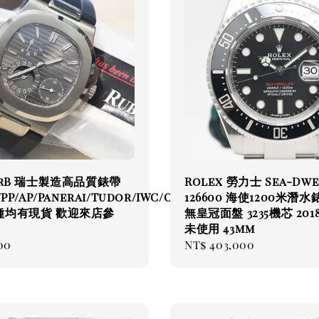
erB 瑞士製造高品質錶帶
Rolex 勞力士 Sea-Dwe
PP/AP/Panerai/Tudor/IWC/Omega/Breitling
126600 海使1200米潛
種均有現貨 歡迎來店參
無皇冠面盤 3235機芯 201
未使用 43mm
ar
00
Regular
NT$ 403,000
price