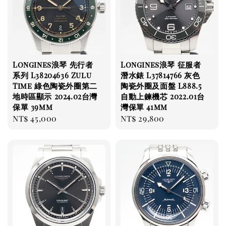
Longines浪琴 先行者
Longines浪琴 征服者
系列 L38204636 Zulu
潛水錶 L37814766 灰色
Time 綠色陶瓷外圈第二
陶瓷外圈及面盤 L888.5
地時區顯示 2024.02台灣
自動上鍊機芯 2022.01台
保單 39mm
灣保單 41mm
Regular
NT$ 45,000
Regular
NT$ 29,800
price
price