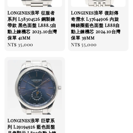
Longines浪琴 征服者
Longines浪琴 復刻傳
系列 L38304526 鋼製鍊
奇潛水 L37644906 內旋
帶款 黑色面盤 L888.5自
轉錶圈藍色面盤 L888自
動上鍊機芯 2023.10台灣
動上鍊機芯 2024.10台灣
保單 41mm
保單 39mm
Regular
NT$ 35,000
Regular
NT$ 55,000
price
price
Longines浪琴 巨擘系
列 L29194926 藍色面盤
月像顯示 L899自動上鍊