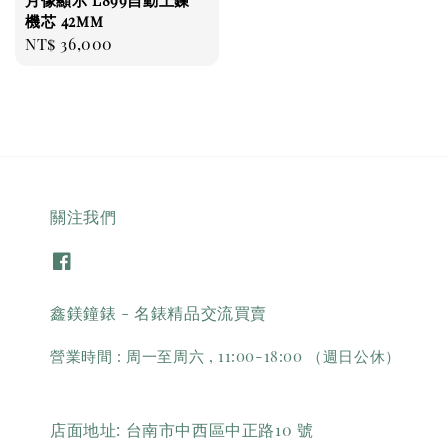
機芯 42mm
Regular
NT$ 36,000
price
關注我們
鑫鎂鐘錶 - 名錶精品交流買賣
營業時間 : 周一至周六 , 11:00-18:00 （週日公休）
店面地址: 台南市中西區中正路10 號