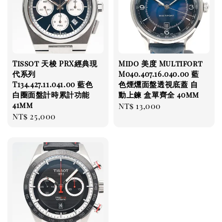
Tissot 天梭 PRX經典現
Mido 美度 Multifort
代系列
M040.407.16.040.00 藍
T134.427.11.041.00 藍色
色煙燻面盤透視底蓋 自
白圈面盤計時累計功能
動上鍊 盒單齊全 40mm
41mm
Regular
NT$ 13,000
Regular
NT$ 25,000
price
price