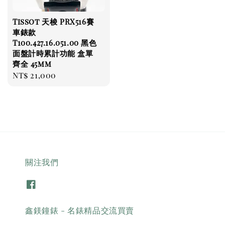
Tissot 天梭 PRX516賽
車錶款
T100.427.16.051.00 黑色
面盤計時累計功能 盒單
齊全 45mm
Regular
NT$ 21,000
price
關注我們
鑫鎂鐘錶 - 名錶精品交流買賣