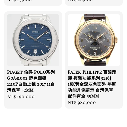
price
price
Piaget 伯爵 Polo系列
Patek Philippe 百達翡
G0A41002 藍色面盤
麗 複雜功能系列 5146J
1110P自動上鍊 2017.11台
18K黃金深灰色面盤 年曆
灣保單 42mm
功能月像顯示 台灣保單
配件齊全 39mm
Regular
NT$ 190,000
Regular
NT$ 980,000
price
price