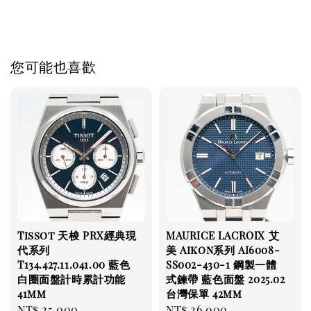
價收購 名錶
您可能也喜歡
Tissot 天梭 PRX經典現
MAURICE LACROIX 艾
代系列
美 Aikon系列 AI6008-
T134.427.11.041.00 藍色
SS002-430-1 鋼製一體
白圈面盤計時累計功能
式鍊帶 藍色面盤 2025.02
41mm
台灣保單 42mm
Regular
NT$ 25,000
Regular
NT$ 26,000