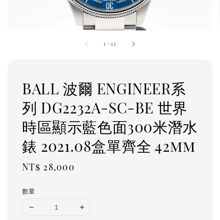
1
/
12
BALL 波爾 ENGINEER系
列 DG2232A-SC-BE 世界
時區顯示藍色面300米潛水
錶 2021.08盒單齊全 42mm
Regular
NT$ 28,000
price
數量