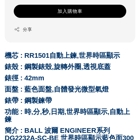
加入購物車
分享
機芯 : RR1501自動上鍊,世界時區顯示
錶殼 : 鋼製錶殼,旋轉外圈,透視底蓋
錶徑 : 42mm
面盤 : 藍
色面盤,自體發光微型氣燈
錶帶 : 鋼製鍊
帶
功能 : 時,分,秒,日期,世界時區顯示,自動上
鍊
簡介 : BALL 波爾 ENGINEER系列
DG2232A-SC-BE 世界時區顯示藍色面300