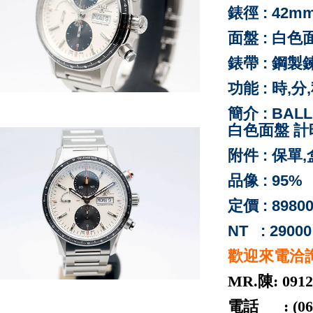
錶徑 : 42m
面盤 : 白
色
錶帶 : 鋼製
功能 : 時,
簡介 : BALL
白色面盤 計
附件 : 保單
品像 : 95%
定價 : 8980
NT : 29000
歡迎來電洽
MR.陳: 0912
電話 : (06) 