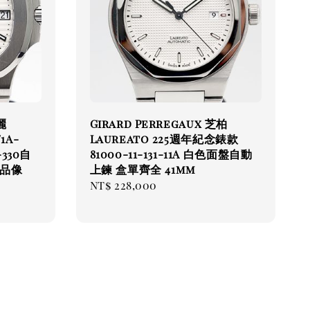
麗
Girard Perregaux 芝柏
1A-
Laureato 225週年紀念錶款
330自
81000-11-131-11A 白色面盤自動
單品像
上鍊 盒單齊全 41mm
Regular
NT$ 228,000
price