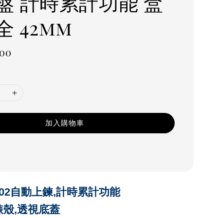
盤 計時累計功能 盒
 42mm
r
000
加入購物車
1402自動上鍊,計時累計功能
製錶殼,透視底蓋