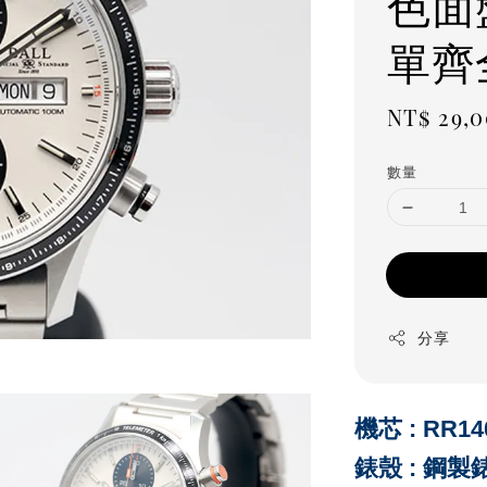
色面
單齊全
Regula
NT$ 29,
price
數量
分享
機芯 : RR
錶殼 : 鋼