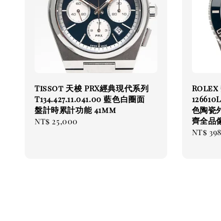
Tissot 天梭 PRX經典現代系列
Rolex
T134.427.11.041.00 藍色白圈面
12661
盤計時累計功能 41mm
色陶瓷外圈
齊全品像
Regular
NT$ 25,000
Regul
NT$ 39
price
price