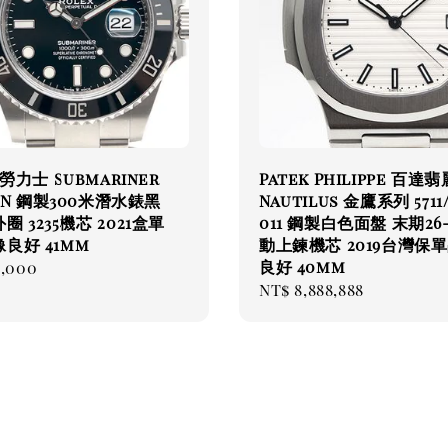
 勞力士 Submariner
Patek Philippe 百達翡
0LN 鋼製300米潛水錶黑
Nautilus 金鷹系列 5711/
 3235機芯 2021盒單
011 鋼製白色面盤 末期26-
良好 41mm
動上鍊機芯 2019台灣保
良好 40mm
ar
8,000
Regular
NT$ 8,888,888
price