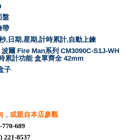
m
面盤
鍊
帶
分,秒,日期,星期,計時累計,自動上鍊
 波爾 Fire Man系列 CM3090C-S1J-WH
時累計功能 盒單齊全 42mm
,盒子
0
詢，或親自本店參觀
-770-689
221-8537