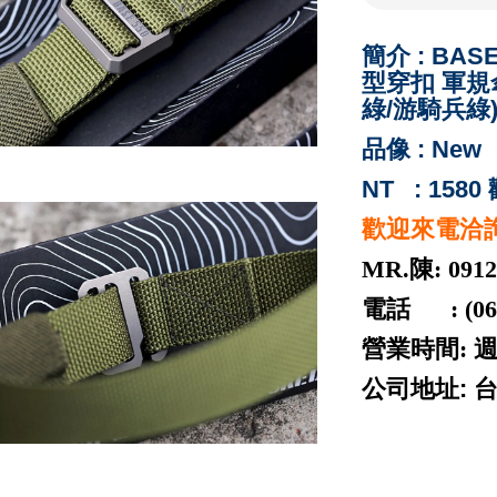
簡介 : BAS
型穿扣 軍規
綠/游騎兵綠)
品像 : New
NT : 15
歡迎來電洽
MR.陳: 0912
電話 : (06) 
營業時間: 週
公司地址: 
ROLEX 勞力士 二手
piguet cartie
流買賣 勞力士代