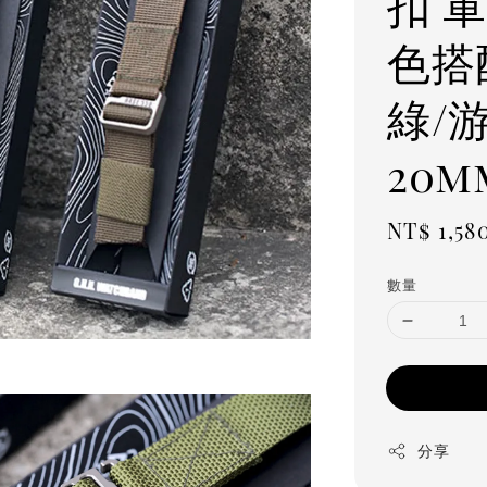
扣 
色搭
綠/
20m
Regula
NT$ 1,58
price
數量
分享