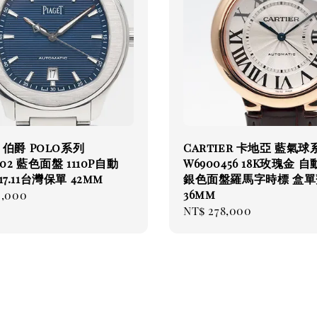
t 伯爵 Polo系列
Cartier 卡地亞 藍氣球
002 藍色面盤 1110P自動
W6900456 18K玫瑰金 
17.11台灣保單 42mm
銀色面盤羅馬字時標 盒單
36mm
ar
0,000
Regular
NT$ 278,000
price