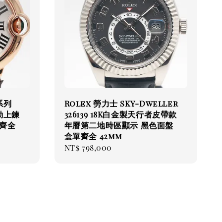
系列
Rolex 勞力士 SKY-Dweller
自動上鍊
326139 18K白金製天行者皮帶款
齊全
年曆第二地時區顯示 黑色面盤
盒單齊全 42mm
Regular
NT$ 798,000
price