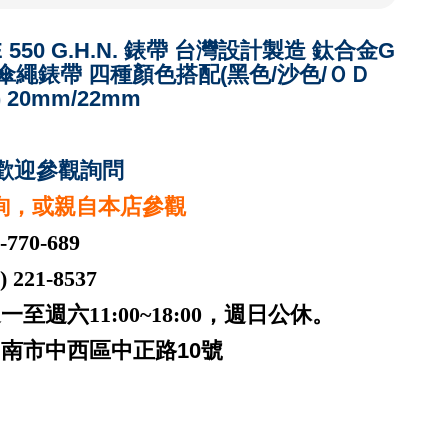
E 550 G.H.N. 錶帶 台灣設計製造 鈦合金G
傘繩錶帶 四種顏色搭配(黑色/沙色/ＯＤ
 20mm/22mm
80 歡迎參觀詢問
詢，或親自本店參觀
-770-689
221-8537
一至週六11:00~18:00，週日公休。
台南市中西區中正路10號
 台南 patek philippe audemars
r panerai iwc pp ap jaeger rubberb 名錶高價收購 名錶交
購