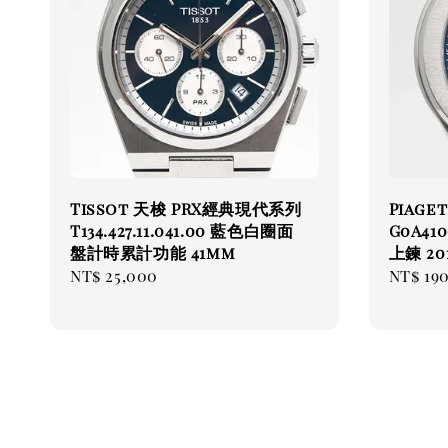
Tissot 天梭 PRX經典現代系列
Piage
T134.427.11.041.00 藍色白圈面
G0A41
盤計時累計功能 41mm
上鍊 20
Regular
NT$ 25,000
Regul
NT$ 19
price
price