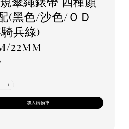
軍規傘繩錶帶 四種顏
配(黑色/沙色/ＯＤ
游騎兵綠)
m/22mm
r
0
加入購物車