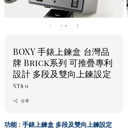
1
/
11
BOXY 手錶上鍊盒 台灣品
牌 Brick系列 可推疊專利
設計 多段及雙向上鍊設定
Regular
NT$ 0
price
分享
功能 : 手錶上鍊盒 多段及雙向上鍊設定