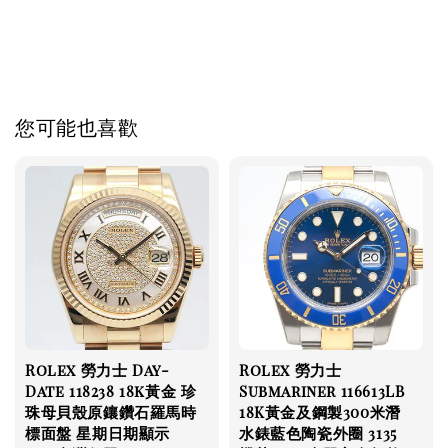
piguet cartier panerai iwc pp ap jaeger rubberb 名錶高
價收購 名錶交流買賣 勞力士代購
您可能也喜歡
Rolex 勞力士 Day-
Rolex 勞力士
Date 118238 18k黃金 珍
Submariner 116613LB
珠母貝殼原鑲鑽石羅馬時
18K黃金及鋼製300米潛
標面盤 星期日期顯示
水錶藍色陶瓷外圈 3135