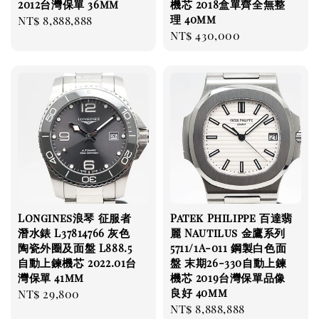
2012台灣保單 36mm
機芯 2018盒單齊全無整
理 40mm
Regular
NT$ 8,888,888
Regular
NT$ 430,000
price
price
Longines浪琴 征服者
Patek Philippe 百達翡
潛水錶 L37814766 灰色
麗 Nautilus 金鷹系列
陶瓷外圈及面盤 L888.5
5711/1A-011 鋼製白色面
自動上鍊機芯 2022.01台
盤 末期26-330自動上鍊
灣保單 41mm
機芯 2019台灣保單品像
良好 40mm
Regular
NT$ 29,800
Regular
NT$ 8,888,888
price