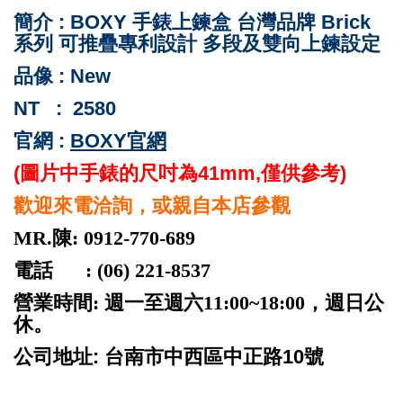
簡介 : BOXY 手錶上鍊盒 台灣品牌 Brick
系列 可推疊專利設計 多段及雙向上鍊設定
品像 : New
NT :
2580
官網 :
BOXY官網
(圖片中手錶的尺吋為41mm,僅供參考)
歡迎來電洽詢，或親自本店參觀
MR.陳: 0912-770-689
電話 : (06) 221-8537
營業時間: 週一至週六11:00~18:00，週日公
休。
公司地址: 台南市中西區中正路10號
ROLEX 勞力士 二手 台南 patek philippe audemars