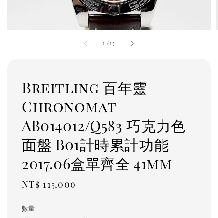
1
/
13
Breitling 百年靈
Chronomat
AB014012/Q583 巧克力色
面盤 B01計時累計功能
2017.06盒單齊全 41mm
Regular
NT$ 115,000
price
數量