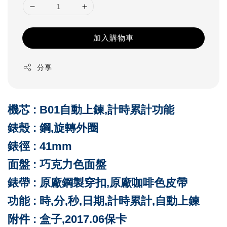
加入購物車
分享
機芯 : B01自動上鍊,計時累計功能
錶殼 : 鋼,旋轉外圈
錶徑 : 41mm
面盤 : 巧克力色
面盤
錶帶 : 原廠鋼製穿扣,原廠咖啡色皮帶
功能 : 時,分,秒,日期,計時累計,自動上鍊
附件 : 盒子,2017.06保卡