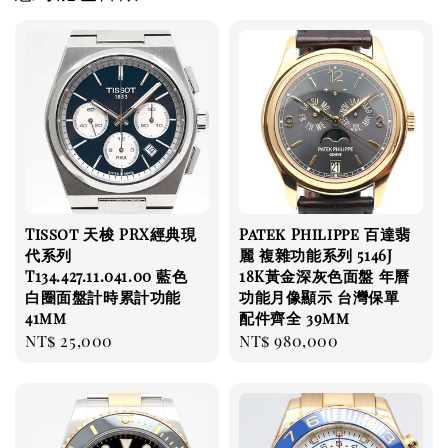
Tissot 天梭 PRX經典現
Patek Philippe 百達翡
代系列
麗 複雜功能系列 5146J
T134.427.11.041.00 藍色
18K黃金深灰色面盤 年曆
白圈面盤計時累計功能
功能月像顯示 台灣保單
41mm
配件齊全 39mm
Regular
NT$ 25,000
Regular
NT$ 980,000
price
price