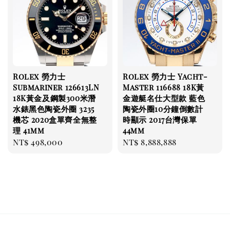
Rolex 勞力士
Rolex 勞力士 Yacht-
Submariner 126613LN
Master 116688 18K黃
18K黃金及鋼製300米潛
金遊艇名仕大型款 藍色
水錶黑色陶瓷外圈 3235
陶瓷外圈10分鐘倒數計
機芯 2020盒單齊全無整
時顯示 2017台灣保單
理 41mm
44mm
Regular
NT$ 498,000
Regular
NT$ 8,888,888
price
price