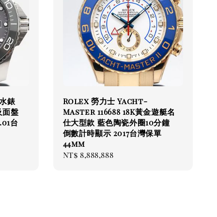
潛水錶
Rolex 勞力士 Yacht-
圈及面盤
Master 116688 18K黃金遊艇名
.01台
仕大型款 藍色陶瓷外圈10分鐘
倒數計時顯示 2017台灣保單
44mm
Regular
NT$ 8,888,888
price