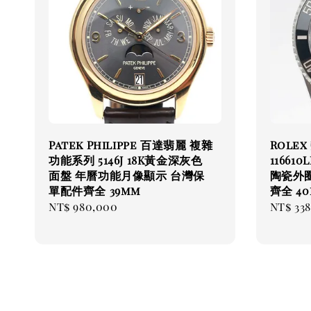
Patek Philippe 百達翡麗 複雜
Rolex
功能系列 5146J 18K黃金深灰色
11661
面盤 年曆功能月像顯示 台灣保
陶瓷外圈 
單配件齊全 39mm
齊全 4
Regular
NT$ 980,000
Regul
NT$ 33
price
price