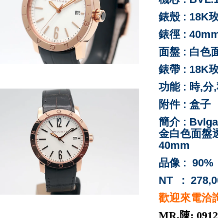
錶殼 :
18K
錶徑 : 40m
面盤 : 白色
錶帶 : 1
功能 : 時,
附件 : 盒子
簡介 : Bvl
金白色面盤透
40mm
品像 : 90%
NT : 278,0
歡迎來電洽
MR.陳: 0912