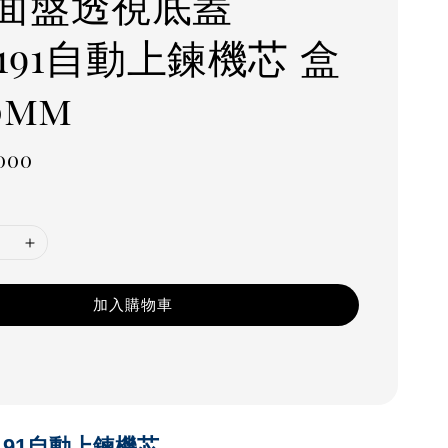
面盤透視底蓋
.191自動上鍊機芯 盒
0mm
r
000
加入購物車
.191自動上鍊機芯