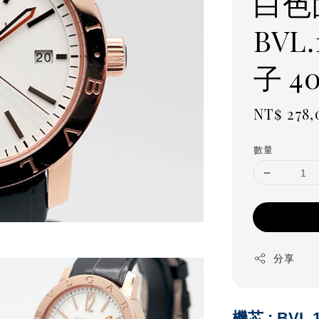
白色
BVL
子 4
Regula
NT$ 278,
price
數量
分享
機芯 :
BVL