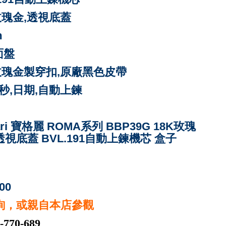
玫瑰金,透視底蓋
m
面盤
8K玫瑰金製穿扣,原廠黑色皮
帶
分,秒,日期,自動上鍊
gari 寶格麗 ROMA系列 BBP39G 18K玫瑰
視底蓋 BVL.191自動上鍊機芯 盒子
00
詢，或親自本店參觀
-770-689