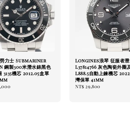
 勞力士 Submariner
Longines浪琴 征服者
0LN 鋼製300米潛水錶黑色
L37814766 灰色陶瓷外
3135機芯 2012.05盒單
L888.5自動上鍊機芯 2022
0mm
灣保單 41mm
ar
8,000
Regular
NT$ 29,800
price