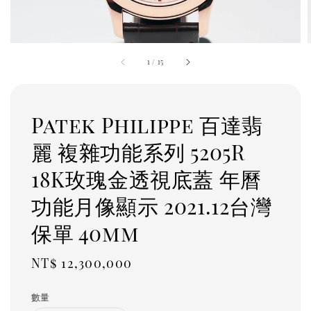
1
/
15
Patek Philippe 百達翡
麗 複雜功能系列 5205R
18K玫瑰金透視底蓋 年曆
功能月像顯示 2021.12台灣
保單 40mm
Regular
NT$ 12,300,000
price
數量