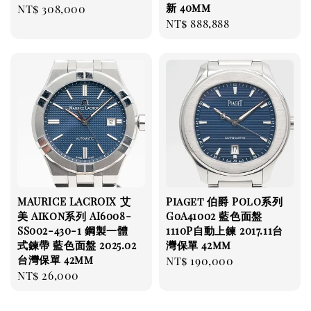
新 40mm
Regular
NT$ 308,000
Regular
NT$ 888,888
price
price
MAURICE LACROIX 艾
Piaget 伯爵 Polo系列
美 Aikon系列 AI6008-
G0A41002 藍色面盤
SS002-430-1 鋼製一體
1110P自動上鍊 2017.11台
式鍊帶 藍色面盤 2025.02
灣保單 42mm
台灣保單 42mm
Regular
NT$ 190,000
Regular
NT$ 26,000
price
price