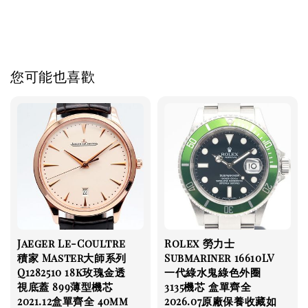
piguet cartier panerai iwc pp ap jaeger rubberb
您可能也喜歡
Jaeger Le-Coultre
Rolex 勞力士
積家 Master大師系列
Submariner 16610LV
Q1282510 18k玫瑰金透
一代綠水鬼綠色外圈
視底蓋 899薄型機芯
3135機芯 盒單齊全
2021.12盒單齊全 40mm
2026.07原廠保養收藏如