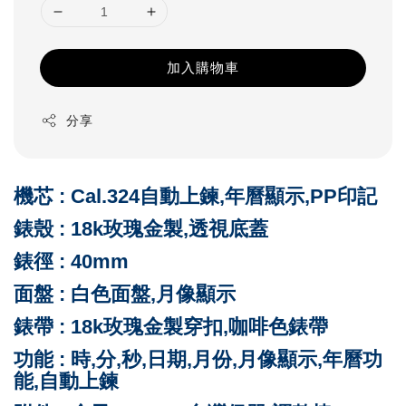
加入購物車
分享
機芯 : Cal.324自動上鍊,年曆顯示,PP印記
錶殼 :
18k玫瑰金製,透視底蓋
錶徑 : 40mm
面盤 : 白色
面盤,月像顯示
錶帶 :
18k玫瑰金製穿扣,咖啡色
錶帶
功能 : 時,分,秒,日期,月份,月像顯示,年曆功
能,自動上鍊