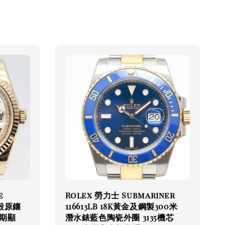
e
Rolex 勞力士 Submariner
貝殼原鑲
116613LB 18K黃金及鋼製300米
期顯
潛水錶藍色陶瓷外圈 3135機芯