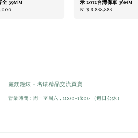
全 39mm
示 2012台灣保單 36mm
ar
8,000
Regular
NT$ 8,888,888
price
鑫鎂鐘錶 - 名錶精品交流買賣
營業時間 : 周一至周六 , 11:00-18:00 （週日公休）