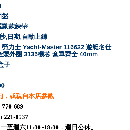
m
面盤
運動款鍊帶
分,秒,日期,自動上鍊
x 勞力士 Yacht-Master 116622 遊艇名仕
製外圈 3135機芯 盒單齊全 40mm
,盒子
00
詢，或親自本店參觀
-770-689
221-8537
一至週六11:00~18:00，週日公休。