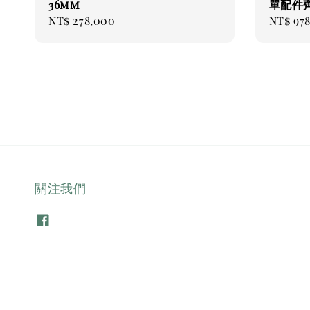
36mm
單配件齊
Regular
NT$ 278,000
Regul
NT$ 97
price
price
關注我們