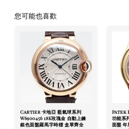
您可能也喜歡
Cartier 卡地亞 藍氣球系列
Patek
W6900456 18K玫瑰金 自動上鍊
功能系列 
銀色面盤羅馬字時標 盒單齊全
面盤 