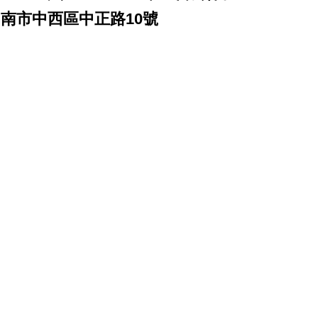
台南市中西區中正路10號
 台南 patek philippe audemars
 panerai iwc pp ap jaeger rubberb 名錶高價收購 名錶