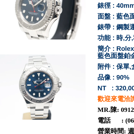
錶徑 : 40m
面盤 :
藍色
錶帶 :
鋼製
功能 : 時,
簡介 : Role
藍色面盤鉑金
附件 : 保單
品像 : 90%
NT : 320,0
歡迎來電洽
MR.陳: 0912
電話 : (06) 
營業時間: 週