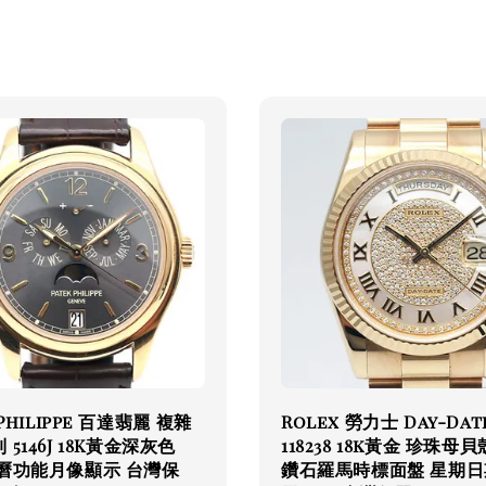
 Philippe 百達翡麗 複雜
Rolex 勞力士 Day-Dat
5146J 18K黃金深灰色
118238 18k黃金 珍珠母
年曆功能月像顯示 台灣保
鑽石羅馬時標面盤 星期日