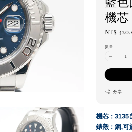
藍色
機芯
Regula
NT$ 320
price
數量
分享
機芯 : 31
錶殼 : 鋼