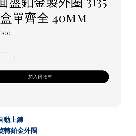
面盤鉑金製外圈 3135
 盒單齊全 40mm
r
,000
加入購物車
35自動上鍊
,可旋轉鉑金外圈